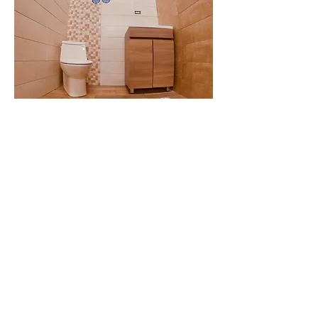
info@ferreteriaiguanaverde.com
paraya@ferreteriaiguanaverde.com
Tel:
2743-8929
Cel:
8502-4848
Costa Rica, Puntarenas,
Osa, Bahía Ballena, Uvita,
200 metros oeste del puente sobre el río
Uvita