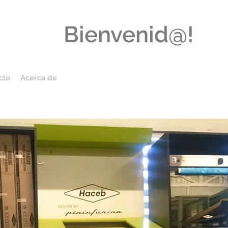
Bienvenid@!
clo
Acerca de