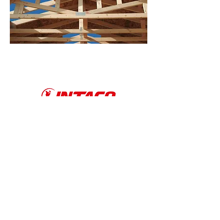
Materiales para la
construcción
We don’t have any
products to
show here right now.